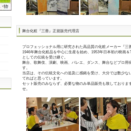
舞台化粧『三善』正規販売代理店
プロフェッショナル用に研究された高品質の化粧メーカー『三
1946年舞台化粧品を中心に生産を始め、1953年日本初の映画
としての伝統を受け継ぐ。
舞台、歌舞伎、演劇、映画、バレエ、ダンス、舞台などプロ用
す。
当店は、その伝統文化への追及に感銘を受け、大分では数少な
てればと思っています。
セット販売のみならず、必要な物のみ単品販売も致しておりま
せ。