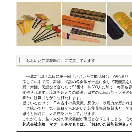
『おおいた芸能花舞台』に協賛しています
平成2年10月21日に第一回「おおいた芸能花舞台」が始まり、
躍している民踊、舞踊、民謡の各会派が一堂に会して芸能美を
踊、舞踊、民謡など合わせて53団体・約500人に加え、毎回各
開催されます。流派を超えての競演、日本の伝統芸能・大分の
舞台には毎回ながら心打たれます。
観ているだけで、日本古来の美意識、想像力、表現力が磨かれ
ご縁があり、第一回目からおおいた芸能花舞台協賛店として
思うと同時に、大変感謝いたしております。
これからも、益々大分の伝統芸能が隆盛となりますことを、心
株式会社永輪 マァールさかもとは、「おおいた芸能花舞台」