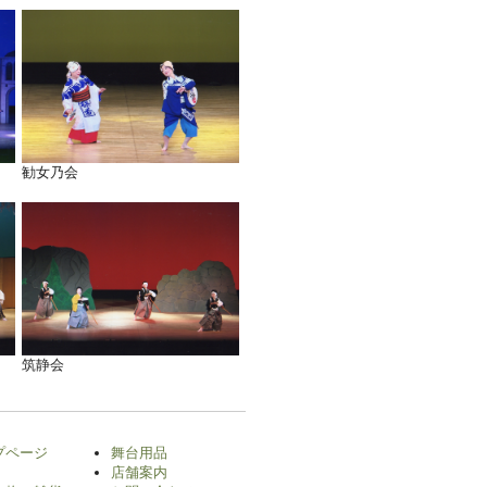
勧女乃会
筑静会
プページ
舞台用品
店舗案内