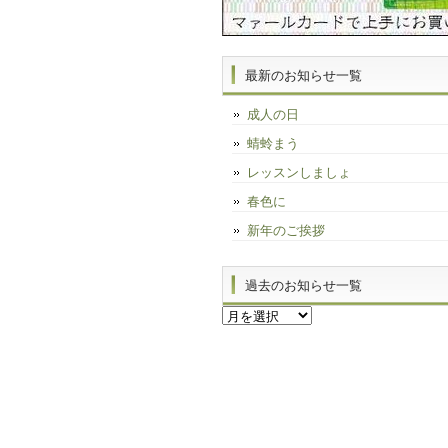
最新のお知らせ一覧
成人の日
蜻蛉まう
レッスンしましょ
春色に
新年のご挨拶
過去のお知らせ一覧
過
去
の
お
知
ら
せ
一