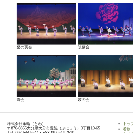
桑の実会
筑紫会
寿会
鼓の会
株式会社永輪（とわ）
トッ
〒870-0855大分県大分市豊饒（ぶにょう）3丁目10-65
着物
TEL:097-544-5544・FAX:097-544-7510