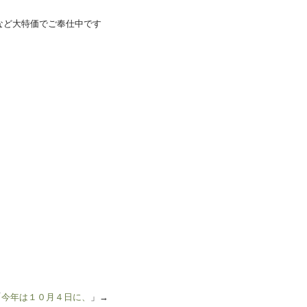
など大特価でご奉仕中です
「
今年は１０月４日に、
」→