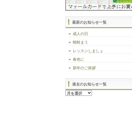
最新のお知らせ一覧
成人の日
蜻蛉まう
レッスンしましょ
春色に
新年のご挨拶
過去のお知らせ一覧
過
去
の
お
知
ら
せ
一